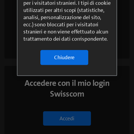
per i visitatori stranieri. I tipi di cookie
utilizzati per altri scopi (statistiche,
Creare un nuovo login
analisi, personalizzazione del sito,
ecc.) sono bloccati per i visitatori
stranieri e non viene effettuato alcun
trattamento dei dati corrispondente.
Crea login
Chiudere
Accedere con il mio login
Swisscom
Accedi