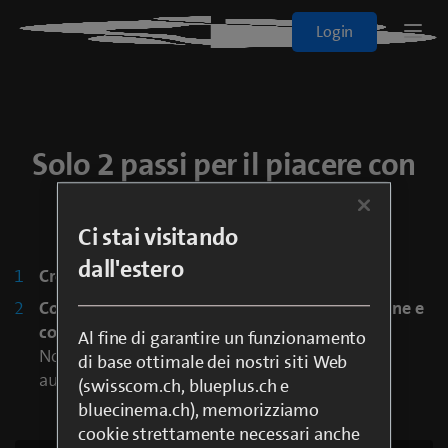
Blue+
Login
Logo
Sport
Solo 2 passi per il piacere con
Film e Serie
blue Sport
Tutti gli abbonamenti
Ci stai visitando
dall'estero
Crea login o accedi con Swisscom Login
On Demand
Controlla i tuoi dati nella panoramica dell'ordine e
completa l'ordine
Al fine di garantire un funzionamento
Nota: Per poter guardare blue Sport, sarete
blueTV
di base ottimale dei nostri siti Web
automaticamente connessi a blue TV Air free.
(swisscom.ch, blueplus.ch e
bluecinema.ch), memorizziamo
Cinema
cookie strettamente necessari anche