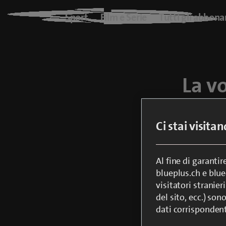
Blue+
Sport
Film e Serie
Tutti gli abbon
Logo
Sport
La v
Film e Serie
Tutti gli abbonamenti
Ci stai visita
Con l’app Sw
o cellulari. 
On Demand
funzioni.
Al fine di garanti
blueplus.ch e blu
blueTV
visitatori stranieri
del sito, ecc.) son
dati corrisponden
Cinema