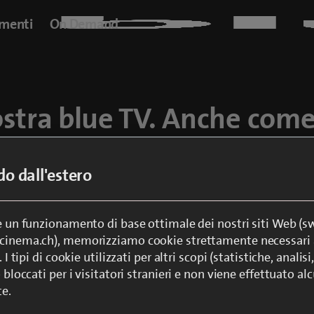
amenti
On Demand
ostra blue TV. Anche come
ndo dall'estero
isscom blue TV guardate Swisscom blue TV anche su tablet,
Con sequenza dei canali personalizzata, registrazioni, Replay e
re un funzionamento di base ottimale dei nostri siti Web (
ecinema.ch), memorizziamo cookie strettamente necessari 
Vai alla Live TV
. I tipi di cookie utilizzati per altri scopi (statistiche, anali
o bloccati per i visitatori stranieri e non viene effettuato a
te.