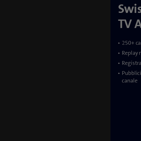
Swi
TV A
250+ ca
Replay 
Registr
Pubblici
canale