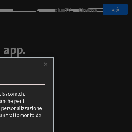
blueTV
Cinema
Login
 app.
 PC, Smart TV
 molte altre
swisscom.ch,
anche per i
si, personalizzazione
lcun trattamento dei