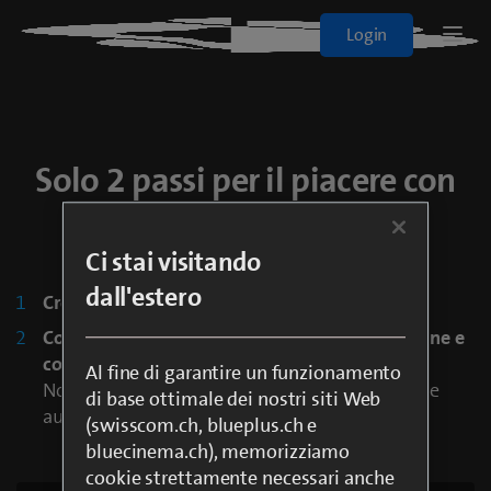
Blue+
Login
Logo
Sport
Solo 2 passi per il piacere con
Film e Serie
blue SuperMax Light
Tutti gli abbonamenti
Ci stai visitando
dall'estero
Crea login o accedi con Swisscom Login
On Demand
Controlla i tuoi dati nella panoramica dell'ordine e
completa l'ordine
Al fine di garantire un funzionamento
Nota: Per poter guardare blue SuperMax, sarete
blueTV
di base ottimale dei nostri siti Web
automaticamente connessi a blue TV Air free.
(swisscom.ch, blueplus.ch e
bluecinema.ch), memorizziamo
Cinema
cookie strettamente necessari anche