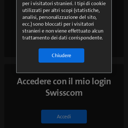
per i visitatori stranieri. I tipi di cookie
utilizzati per altri scopi (statistiche,
Creare un nuovo login
analisi, personalizzazione del sito,
ecc.) sono bloccati per i visitatori
stranieri e non viene effettuato alcun
trattamento dei dati corrispondente.
Crea login
Chiudere
Accedere con il mio login
Swisscom
Accedi