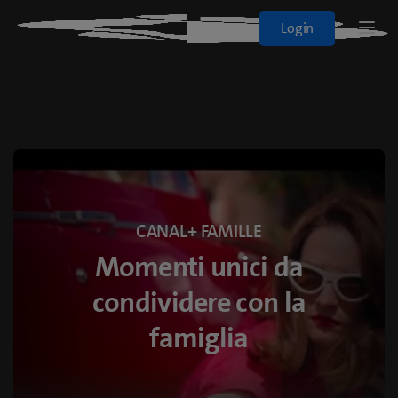
Blue+
Login
Logo
Sport
Film e Serie
Tutti gli abbonamenti
CANAL+ FAMILLE
On Demand
Momenti unici da
condividere con la
blueTV
famiglia
Cinema