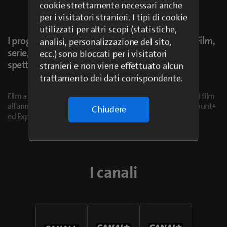
cookie strettamente necessari anche
per i visitatori stranieri. I tipi di cookie
utilizzati per altri scopi (statistiche,
I programmi da guardare con tutta la famiglia. Film,
analisi, personalizzazione del sito,
serie, i cartoni animati più amati, documentari
ecc.) sono bloccati per i visitatori
spettacolari e musica live.
stranieri e non viene effettuato alcun
trattamento dei dati corrispondente.
Film a partire da 6 mesi dopo l'uscita in sala: più di 300 nuovi film
all'anno. Serie di creazione originale CANAL+, oltre a Paramount+
Chiudere
ed Explore. Intrattenimento per tutti.
I canali