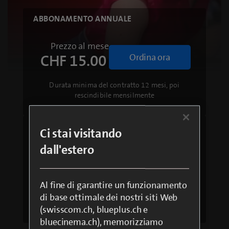
ABBONAMENTO ANNUALE
Prezzo al mese
CHF 15.00
Ordina ora
Loaded
:
100.00%
Durata minima del contratto 12 mesi, poi
Pause
Unmute
Quality
Fullsc
Levels
rescindibile mensilmente
ABBONAMENTO MENSILE
Ci stai visitando
dall'estero
Prezzo al mese
CHF 19.00
Ordina ora
Al fine di garantire un funzionamento
Durata minima del contratto 1 mese, poi
di base ottimale dei nostri siti Web
rescindibile mensilmente
(swisscom.ch, blueplus.ch e
bluecinema.ch), memorizziamo