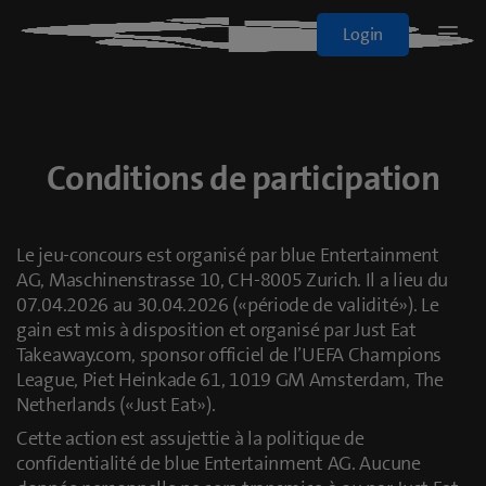
Blue+
Login
Logo
Sport
Films & Séries
Conditions de participation
Tous les abos
Le jeu-concours est organisé par blue Entertainment
AG, Maschinenstrasse 10, CH-8005 Zurich. Il a lieu du
À la demande
07.04.2026 au 30.04.2026 («période de validité»). Le
gain est mis à disposition et organisé par Just Eat
Takeaway.com, sponsor officiel de l’UEFA Champions
League, Piet Heinkade 61, 1019 GM Amsterdam, The
blueTV
Netherlands («Just Eat»).
Cette action est assujettie à la politique de
Cinema
confidentialité de blue Entertainment AG. Aucune