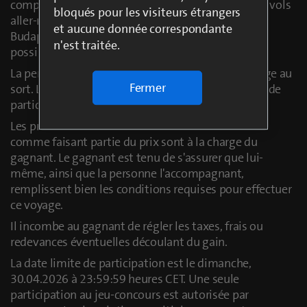
comprend deux billets pour la Finale de l’UEFA, les vols
bloqués pour les visiteurs étrangers
aller-retour pour deux personnes (Zurich/Bâle –
et aucune donnée correspondante
Budapest / Budapest – Zurich/Bâle), ainsi que des
n'est traitée.
possibilités d'hébergement correspondantes.
La personne gagnante sera déterminée par un tirage au
Fermer
sort. Le tirage au sort aura lieu après la date limite de
participation (30.04.2026).
Les prestations et frais non mentionnés ci-dessus
comme faisant partie du prix sont à la charge du
gagnant. Le gagnant est tenu de s'assurer que lui-
même, ainsi que la personne l'accompagnant,
remplissent bien les conditions requises pour effectuer
ce voyage.
Il incombe au gagnant de régler les taxes, frais ou
redevances éventuelles découlant du gain.
La date limite de participation est le dimanche,
30.04.2026 à 23:59:59 heures CET. Une seule
participation au jeu-concours est autorisée par