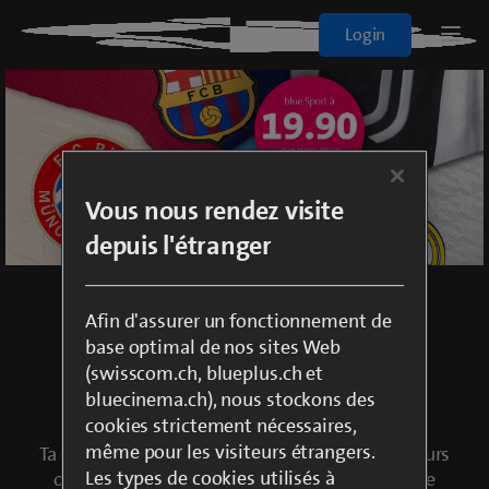
Blue+
Login
Logo
Sport
Films & Séries
Vous nous rendez visite
Tous les abos
depuis l'étranger
À la demande
Afin d'assurer un fonctionnement de
Merci beaucoup pour ta
base optimal de nos sites Web
commande.
(swisscom.ch, blueplus.ch et
blueTV
bluecinema.ch), nous stockons des
cookies strictement nécessaires,
même pour les visiteurs étrangers.
Ta commande sera activée dans un délai de 2 jours
Cinema
Les types de cookies utilisés à
ouvrables. Si tu as des questions sur cette offre