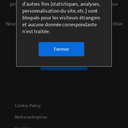
d'autres fins (statistiques, analyses,
promotionnelle, nous sommes à ta disposition sur
kundendienst@blue.ch
.
personnalisation du site, etc.) sont
bloqués pour les visiteurs étrangers
Nous te souhaitons de continuer à te divertir avec blue
et aucune donnée correspondante
Sport.
n'est traitée.
Fermer
Vers blue Sport
Cookie-Policy
Notre entreprise