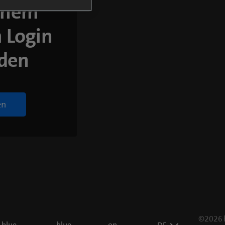
inem
 Login
den
en
©2026 
blue
blue
on