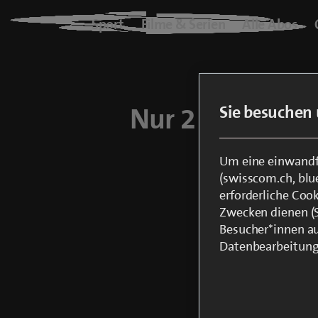
Blue+
Sport
Filme & Serien
Alle Abos
Logo
Sport
Nur 2 Schritte 
Sie besuchen 
Filme & Serien
Alle Abos
Um eine einwandfr
(swisscom.ch, blu
Login er
erforderliche Coo
On Demand
Zwecken dienen (St
In der Be
Besucher*innen au
Hinweis: 
Datenbearbeitung
TV Air fr
blueTV
Cinema