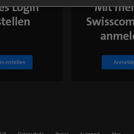
es Login
Mit me
stellen
Swisscom
anmel
in erstellen
Anmeld
AGB
Datenschutz
Presse
Suppport
blue