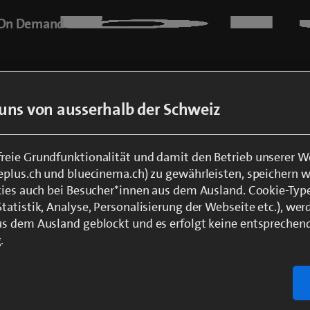
On Demand
bis zum Vergnügen mit blu
uns von ausserhalb der Schweiz
eie Grundfunktionalität und damit den Betrieb unserer W
eplus.ch und bluecinema.ch) zu gewährleisten, speichern 
stellen oder mit Swisscom Login anmelden
kies auch bei Besucher*innen aus dem Ausland. Cookie-Typ
atistik, Analyse, Personalisierung der Webseite etc.), wer
stellübersicht deine Angaben prüfen und Bestellung abschl
s dem Ausland geblockt und es erfolgt keine entsprechen
Damit du blue SuperMax schauen kannst, wird dir automat
.
ee aufgeschaltet.