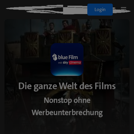
Blue+
Login
Logo
Sport
Filme & Serien
Alle Abos
Die ganze Welt des Films
On Demand
Nonstop ohne
blueTV
Werbeunterbrechung
Cinema