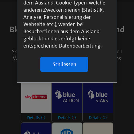
dem Ausland. Cookie-Typen, welche
anderen Zwecken dienen (Statistik,
7 Premium-Filmsender mit
Analyse, Personalisierung der
Webseite etc.), werden bei
Blockbustern, Filmhighlights und
Besucher*innen aus dem Ausland
Klassikern rund um die Uhr
geblockt und es erfolgt keine
entsprechende Datenbearbeitung.
Sky Cinema I blue Action I blue Stars I blue Retro I
Warner TV Film I Kinowelt Television I Kabel eins
Schliessen
classics
Details
Details
Details