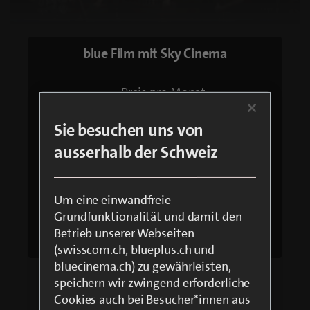
Loaded
:
20.67%
Pause
Unmute
Qualitätsstufen
Fullsc
blue Film mit Sky Cinema
Preis pro Monat
CHF 14.90
Sie besuchen uns von
Bestellung ausschliesslich via Hotline
ausserhalb der Schweiz
– 08:00 – 20:00
Jetzt abonnieren unter 0800 555 155
Um eine einwandfreie
Grundfunktionalität und damit den
Mindestvertragsdauer: 12 Monate, danach
monatlich kündbar
Betrieb unserer Webseiten
(swisscom.ch, blueplus.ch und
bluecinema.ch) zu gewährleisten,
speichern wir zwingend erforderliche
Cookies auch bei Besucher*innen aus