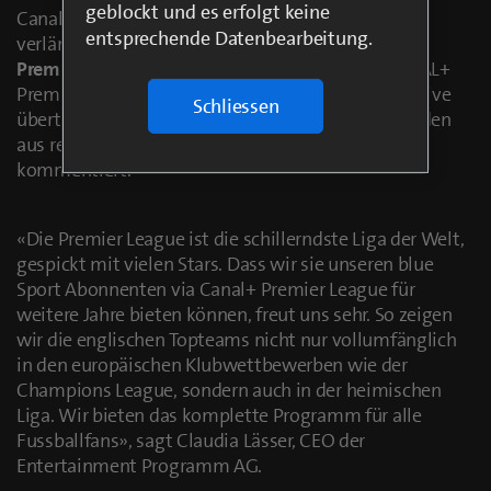
geblockt und es erfolgt keine
Canal+ wurde vorerst um zwei Jahre bis 2027
entsprechende Datenbearbeitung.
verlängert. Damit hat blue Sport weiterhin
100 %
Premier League
im Angebot: Über den Kanal CANAL+
Premier League wird wie bisher ein Teil der Spiele live
Schliessen
übertragen, der Rest zeitversetzt. Alle Partien werden
aus rechtlichen Gründen einzig auf Französisch
kommentiert.
«Die Premier League ist die schillerndste Liga der Welt,
gespickt mit vielen Stars. Dass wir sie unseren blue
Sport Abonnenten via Canal+ Premier League für
weitere Jahre bieten können, freut uns sehr. So zeigen
wir die englischen Topteams nicht nur vollumfänglich
in den europäischen Klubwettbewerben wie der
Champions League, sondern auch in der heimischen
Liga. Wir bieten das komplette Programm für alle
Fussballfans», sagt Claudia Lässer, CEO der
Entertainment Programm AG.