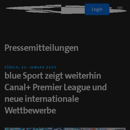
Blue+
Login
Logo
Sport
Pressemitteilungen
Filme & Serien
Alle Abos
ZÜRICH, 22. JANUAR 2025
blue Sport zeigt weiterhin
On Demand
Canal+ Premier League und
neue internationale
blueTV
Wettbewerbe
Cinema