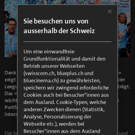
Sie besuchen uns von
ausserhalb der Schweiz
Um eine einwandfreie
Grundfunktionalität und damit den
Betrieb unserer Webseiten
Dank der Verlängerung der Partnerschaft mit Canal+
(swisscom.ch, blueplus.ch und
zeigt blue Sport weiterhin den Kanal CANAL+ Premier
bluecinema.ch) zu gewährleisten,
League, der die englische Premier League live überträgt.
speichern wir zwingend erforderliche
Das «Home of Football» behält somit eine der
Cookies auch bei Besucher*innen aus
wichtigsten europäischen Ligen im umfangreichen
dem Ausland. Cookie-Typen, welche
Portfolio. Zudem wird das Angebot um weitere
anderen Zwecken dienen (Statistik,
internationale Wettbewerbe erweitert.
Analyse, Personalisierung der
Webseite etc.), werden bei
Besucher*innen aus dem Ausland
Die bestehende Partnerschaft zwischen blue Sport und