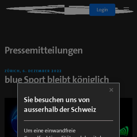
Blue+
Login
Logo
Sport
Pressemitteilungen
Filme & Serien
Alle Abos
ZÜRICH, 6. DEZEMBER 2022
blue Sport bleibt königlich
On Demand
Sie besuchen uns von
ausserhalb der Schweiz
blueTV
Cinema
Um eine einwandfreie