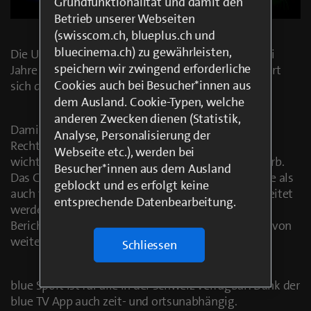
Grundfunktionalität und damit den
Betrieb unserer Webseiten
(swisscom.ch, blueplus.ch und
bluecinema.ch) zu gewährleisten,
Die UEFA Champions League bleibt für weitere drei
speichern wir zwingend erforderliche
Jahre bei blue Sport. Das «Home of Football» sichert
Cookies auch bei Besucher*innen aus
sich die Rechte auch ab der Saison 2024/2025.
dem Ausland. Cookie-Typen, welche
anderen Zwecken dienen (Statistik,
Damit zeigt blue Sport auch in der kommenden
Analyse, Personalisierung der
Rechteperiode (2024/2025 – 2026/2027) den
Webseite etc.), werden bei
wichtigsten europäischen Fussball-Klubwettbewerb.
Besucher*innen aus dem Ausland
Das Gleiche gilt sowohl für die UEFA Europa League als
geblockt und es erfolgt keine
auch für die UEFA Europa Conference League. Begleitet
entsprechende Datenbearbeitung.
werden die Spiele von einer umfangreichen
Berichterstattung im TV, online via blue News und von
weiteren zusätzlichen Inhalten auf blue TV.
Schliessen
blue Sport ist für alle in der Schweiz verfügbar: Dank der
blue TV App auch zeit- und ortsunabhängig.