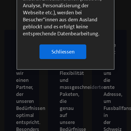
Analyse, Personalisierung der
Testimonials
Webseite etc.), werden bei
Besucher*innen aus dem Ausland
geblockt und es erfolgt keine
entsprechende Datenbearbeitung.
«Mit
«blue
«blue
Schliessen
blue
Sport
Sport
Sport
überzeugt
ist
haben
mit
für
wir
Flexibilität
uns
einen
und
die
Partner,
massgeschneiderten
erste
der
Paketen,
Adresse,
unseren
die
um
Bedürfnissen
genau
Fussballfan
optimal
auf
in
entspricht.
unsere
der
Besonders
Bedürfnisse
Schweiz