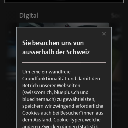
Digital
Socia
Sie besuchen uns von
ausserhalb der Schweiz
Um eine einwandfreie
Grundfunktionalität und damit den
Betrieb unserer Webseiten
 Schweiz
- blue News: drittstärkste News - Plattform der
- blue Sp
(swisscom.ch, blueplus.ch und
iz
Schweiz
Schweiz
bluecinema.ch) zu gewährleisten,
ion &
- Viersprachig mit Fokus auf News, Sport und
- blue N
Entertainment
- blue Ci
speichern wir zwingend erforderliche
Cookies auch bei Besucher*innen aus
dem Ausland. Cookie-Typen, welche
anderen Zwecken dienen (Statistik,