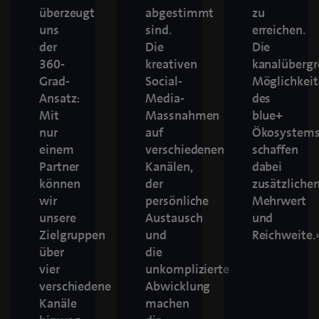
überzeugt
abgestimmt
zu
uns
sind.
erreichen.
der
Die
Die
360-
kreativen
kanalübergr
Grad-
Social-
Möglichkei
Ansatz:
Media-
des
Mit
Massnahmen
blue+
nur
auf
Ökosystem
einem
verschiedenen
schaffen
Partner
Kanälen,
dabei
können
der
zusätzliche
wir
persönliche
Mehrwert
unsere
Austausch
und
Zielgruppen
und
Reichweite.
über
die
vier
unkomplizierte
verschiedene
Abwicklung
Kanäle
machen