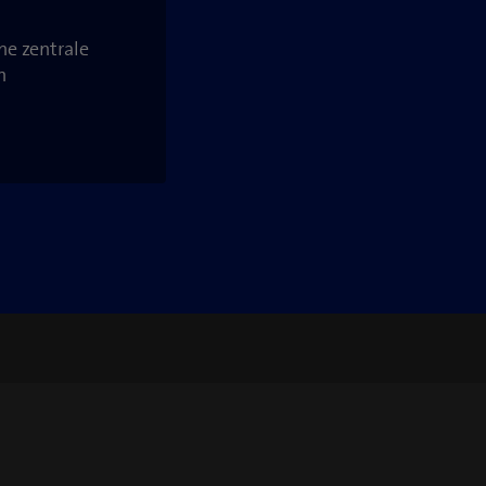
ne zentrale
h