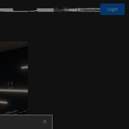
blueTV
Cinema
Login