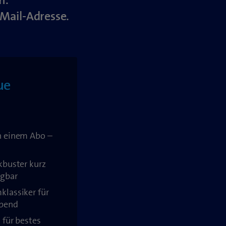
n.
Mail-Adresse.
ue
n einem Abo –
kbuster kurz
ügbar
klassiker für
abend
 für bestes