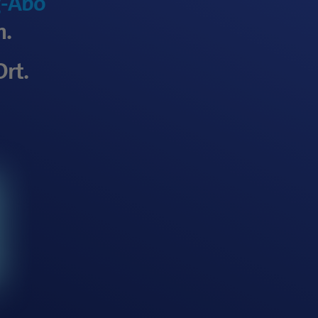
g-Abo
n.
Ort.