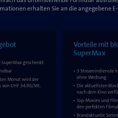
infach das untenstehende Formular ausfülle
rmationen erhalten Sie an die angegebene E-
gebot
Vorteile mit bl
SuperMax
e SuperMax geschenkt
ündbar
3 Streamindienste i
ohne Werbung
ten Monat wird der
is von CHF 34.90/Mt.
Die aktuellsten Bloc
nach dem Kino verf
Top-Movies und Film
den perfekten Film
Brandaktuelle Serien