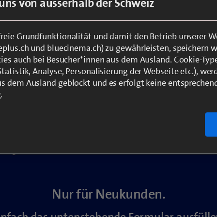
uns von ausserhalb der Schweiz
eie Grundfunktionalität und damit den Betrieb unserer W
eplus.ch und bluecinema.ch) zu gewährleisten, speichern 
kies auch bei Besucher*innen aus dem Ausland. Cookie-Typ
atistik, Analyse, Personalisierung der Webseite etc.), wer
s dem Ausland geblockt und es erfolgt keine entsprechen
Das beste Kino für Zuhaus
.
 Geschenk: 1 Monat «blue SuperMa
jederzeit monatlich kündbar.*
Nur für Neukunden.