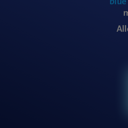
blue
m
All