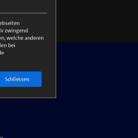
ebseiten
wir zwingend
en, welche anderen
den bei
de
e
x» –
Schliessen