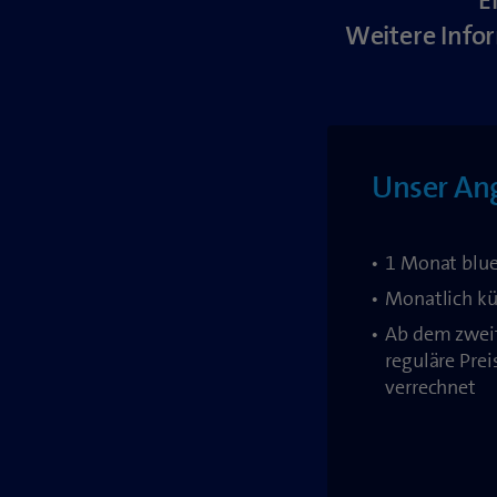
E
Weitere Info
Unser An
1 Monat blu
Monatlich k
Ab dem zwei
reguläre Pre
verrechnet