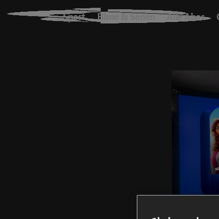
Blue+
Sport
Filme & Serien
Alle Abos
Logo
Sport
Filme & Serien
Alle Abos
On Demand
blueTV
Cinema