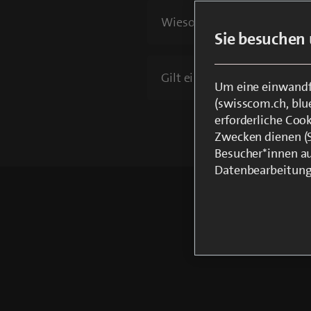
Wieso behalten bestehende
Sie besuchen 
Gilt eine neue Mindestvertr
Um eine einwandfr
(swisscom.ch, blu
erforderliche Coo
Zwecken dienen (St
Besucher*innen au
Datenbearbeitung
We