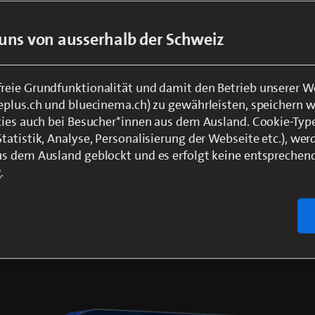
 Kunden nicht den Kombinations-Rabatt?
uns von ausserhalb der Schweiz
agslaufzeit?
eie Grundfunktionalität und damit den Betrieb unserer W
eplus.ch und bluecinema.ch) zu gewährleisten, speichern 
kies auch bei Besucher*innen aus dem Ausland. Cookie-Typ
atistik, Analyse, Personalisierung der Webseite etc.), wer
s dem Ausland geblockt und es erfolgt keine entsprechen
.
itere Informationen zu blue Prem