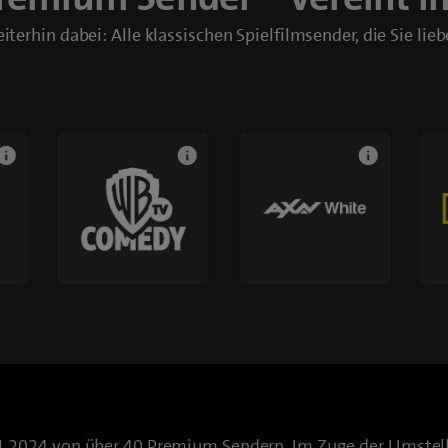
iterhin dabei: Alle klassischen Spielfilmsender, die Sie lieb
.11.2024 von über 40 Premium Sendern. Im Zuge der Umstell