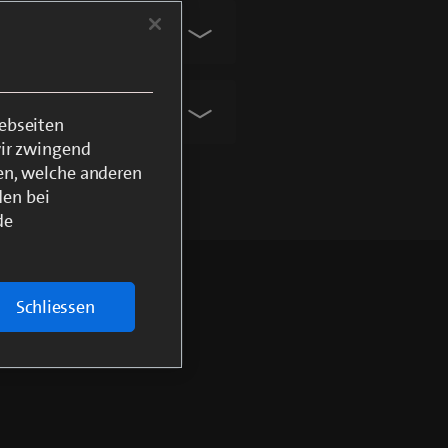
ebseiten
wir zwingend
en, welche anderen
den bei
de
Schliessen
ium