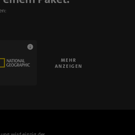
en:
MEHR
ANZEIGEN
ung wird einzig der