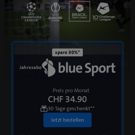
spare 30%*
Loaded
:
Jahresabo
100.00%
Pause
Unmute
Qualitätsstufen
Fullsc
Preis pro Monat
CHF 34.90
30 Tage geschenkt**
Jetzt bestellen