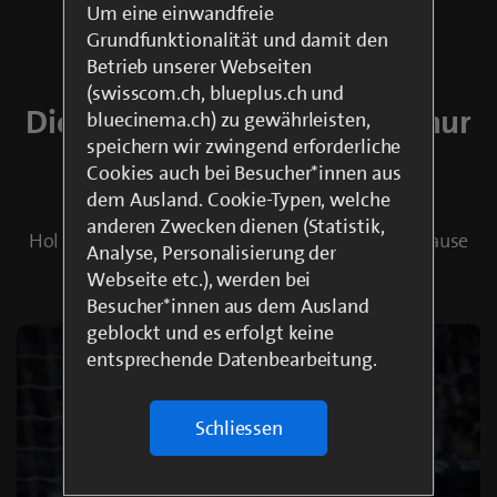
Um eine einwandfreie
Grundfunktionalität und damit den
Betrieb unserer Webseiten
(swisscom.ch, blueplus.ch und
Die Vorfreude steigt – nicht nur
bluecinema.ch) zu gewährleisten,
speichern wir zwingend erforderliche
auf den Gewinn
Cookies auch bei Besucher*innen aus
dem Ausland. Cookie-Typen, welche
anderen Zwecken dienen (Statistik,
Hol dir jetzt die UEFA Champions League nach Hause
Analyse, Personalisierung der
erlebe jedes Tor live mit blue+
Webseite etc.), werden bei
Besucher*innen aus dem Ausland
geblockt und es erfolgt keine
entsprechende Datenbearbeitung.
Schliessen