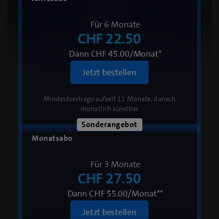
Für 6 Monate
CHF 22.50
Dann CHF 45.00/Monat*
Loaded
:
Jetzt bestellen
100.00%
Pause
Unmute
Qualitätsstufen
Fullsc
Mindestvertragslaufzeit 12 Monate, danach
monatlich kündbar
Sonderangebot
Monatsabo
Für 3 Monate
CHF 27.50
Dann CHF 55.00/Monat**
Jetzt bestellen