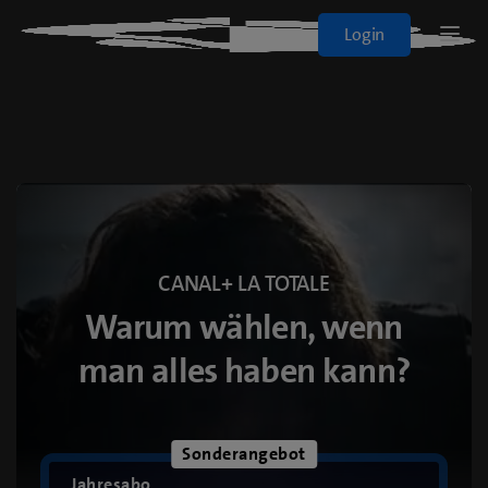
Blue+
Login
Logo
Sport
Filme & Serien
Alle Abos
CANAL+ LA TOTALE
On Demand
Warum wählen, wenn
man alles haben kann?
blueTV
Sonderangebot
Cinema
Jahresabo