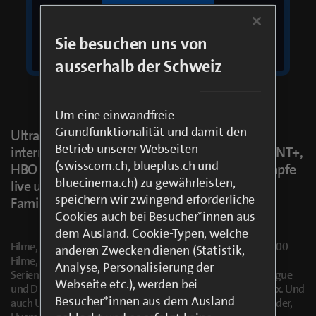
Mindestvertragslaufzeit 1 Monat, danach
Sie besuchen uns von
monatlich kündbar
ausserhalb der Schweiz
Um eine einwandfreie
Grundfunktionalität und damit den
Ultrapräzises Kino in seiner ganzen Vielfalt, alle
Betrieb unserer Webseiten
internationalen Serien von CANAL+, PARAMOUNT+,
(swisscom.ch, blueplus.ch und
HBO Max und Apple TV+, grosse Sportwettkämpfe
bluecinema.ch) zu gewährleisten,
live und Programme, die man mit der ganzen
speichern wir zwingend erforderliche
Familie ansehen kann. Ganz einfach: La Totale
Cookies auch bei Besucher*innen aus
dem Ausland. Cookie-Typen, welche
Filme, 6 Monate nach Kinostart aus allen Bereichen: bis zu 500
anderen Zwecken dienen (Statistik,
Filme, davon 300 neue pro Jahr. CANAL+ Eigenproduktion-
Analyse, Personalisierung der
Serien.Der ganze Sport von CANAL+, mit 100% Premier League
Webseite etc.), werden bei
und D1 Arkema. 100% Formel1™ und MotoGP™ Grands Prix. Und
Besucher*innen aus dem Ausland
auch Unterhaltung für alle. Dokumentarfilme, Filme für Kinder,