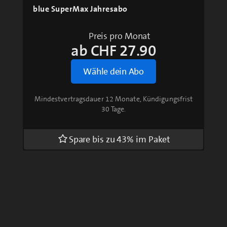
10.31%
blue SuperMax Jahresabo
Pause
Unmute
Qualitätsstufen
Fullsc
Preis pro Monat
ab CHF 27.90
Wähle dein Abo
Mindestvertragsdauer 12 Monate, Kündigungsfrist
30 Tage.
Spare bis zu 43% im Paket