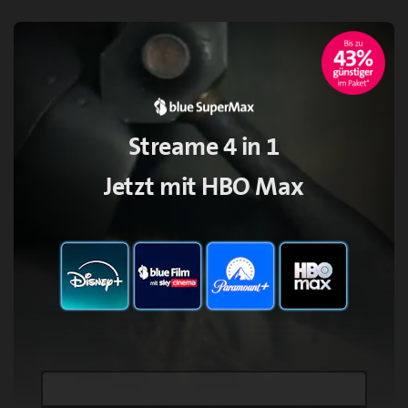
Streame 4 in 1
Jetzt mit HBO Max
Loaded
: