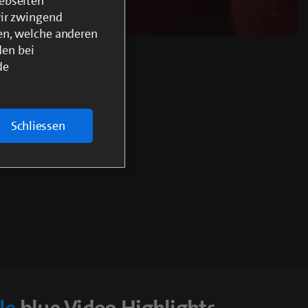
ebseiten
wir zwingend
en, welche anderen
den bei
de
en
Schliessen
Qualitätsstufen
Fullscr