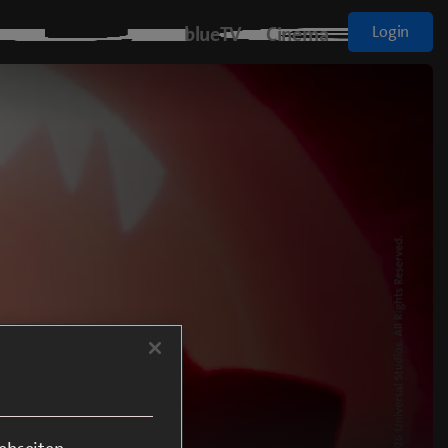
blueTV
Cinema
Login