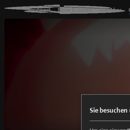
Blue+
Sport
Filme & Serien
Alle Abos
Logo
Sport
Filme & Serien
Alle Abos
On Demand
blueTV
Sie besuchen 
Cinema