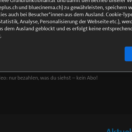
eie Grundfunktionalität und damit den Betrieb unserer W
eplus.ch und bluecinema.ch) zu gewährleisten, speichern 
kies auch bei Besucher*innen aus dem Ausland. Cookie-Typ
atistik, Analyse, Personalisierung der Webseite etc.), wer
s dem Ausland geblockt und es erfolgt keine entsprechen
elle Filmhits – direkt aus dem Kino zum Mieten oder Kauf
.
Vielfalt mit über 8'000 Filmen konstant verfügbar
ualität UHD / 4K / HDR
lversionen mit Untertitel
Loaded
:
80.91%
tfilmen nach Filmstart 48 Stunden verfügbar
deo: nur bezahlen, was du siehst – kein Abo!