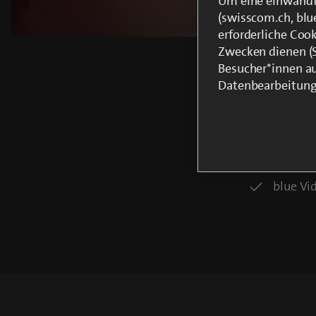
Um eine einwandfr
(swisscom.ch, blu
erforderliche Coo
Zwecken dienen (St
Besucher*innen au
Topaktu
Datenbearbeitung
Grosse 
Beste Q
Origina
Current
0:06
/
Duration
0:49
Pause
Unmute
Bei Mie
Time
blue Vi